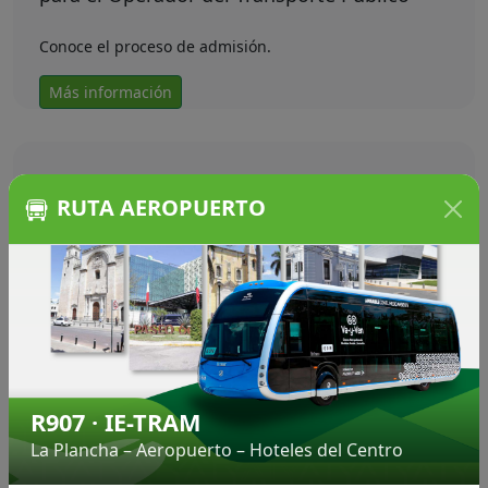
Conoce el proceso de admisión.
Más información
IE-TRAM
RUTA AEROPUERTO
La primera ruta 100% eléctrica, única en su tipo en
Latinoamérica y primera en todo el sureste.
Más información
Preguntas frecuentes
R907 · IE-TRAM
Resuelve tus dudas · ¿Cuánto cobra el Va-y-Ven? · ¿Qué
La Plancha – Aeropuerto – Hoteles del Centro
es el Va-y-Ven? · ¿Qué días hay ruta nocturna?