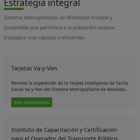
Estrategia integral
Sistema Metropolitano de Movilidad Amable y
Sostenible que permitirá a la población realizar
traslados más rápidos y eficientes.
Tarjetas Va-y-Ven
Permite la expedición de la Tarjeta Inteligente de Tarifa
Social Va-y-Ven del Sistema Metropolitano de Movilidad
Amable y Sostenible, para estudiantes, adultos
mayores y personas con discapacidad.
Más información
Instituto de Capacitación y Certificación
para el Operador del Transporte Público