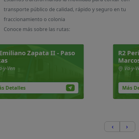
transporte público de calidad, rápido y seguro en tu
fraccionamiento o colonia
Conoce más sobre las rutas:
 Zapata II - Paso
R2 Periférico -
Marcos
Va-y-Ven
es
Más Detalles
‹
›