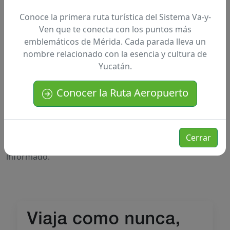
Más información
Conoce la primera ruta turística del Sistema Va-y-
Ven que te conecta con los puntos más
emblemáticos de Mérida. Cada parada lleva un
App Va-y-Ven
nombre relacionado con la esencia y cultura de
Yucatán.
La aplicación ha sido diseñada con el objetivo de hacer
que los desplazamientos sean más fáciles y sostenibles.
Conocer la Ruta Aeropuerto
¿Necesita saber cómo llegar a su destino o encontrar la
parada más cercana?
No hay problema, la aplicación le
Cerrar
guiará en tiempo real, para que siempre esté
informado.