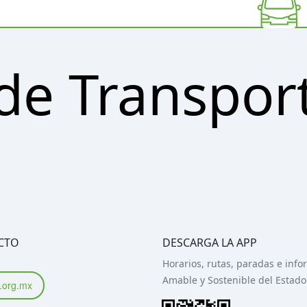
de Transpor
CTO
DESCARGA LA APP
Horarios, rutas, paradas e inf
Amable y Sostenible del Estad
.org.mx