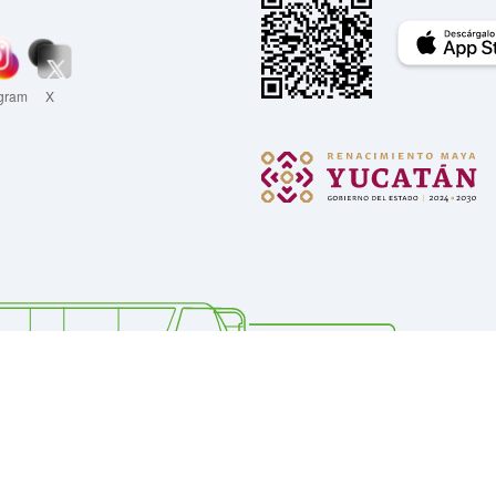
agram
X