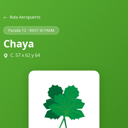
Ruta Aeropuerto
Parada 12 · R907 IE-TRAM
Chaya
C. 57 x 62 y 64